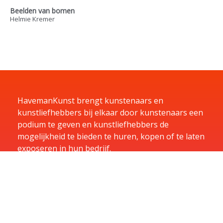
Beelden van bomen
Helmie Kremer
HavemanKunst brengt kunstenaars en
kunstliefhebbers bij elkaar door kunstenaars een
podium te geven en kunstliefhebbers de
mogelijkheid te bieden te huren, kopen of te laten
exposeren in hun bedrijf.
Home
Kunst
Kunstenaars
Exposities
Aanbiedingen
Aanmelden