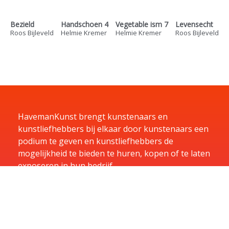
Bezield
Handschoen 4
Vegetable ism 7
Levensecht
Roos Bijleveld
Helmie Kremer
Helmie Kremer
Roos Bijleveld
HavemanKunst brengt kunstenaars en
kunstliefhebbers bij elkaar door kunstenaars een
podium te geven en kunstliefhebbers de
mogelijkheid te bieden te huren, kopen of te laten
exposeren in hun bedrijf.
Home
Kunst
Kunstenaars
Exposities
Aanbiedingen