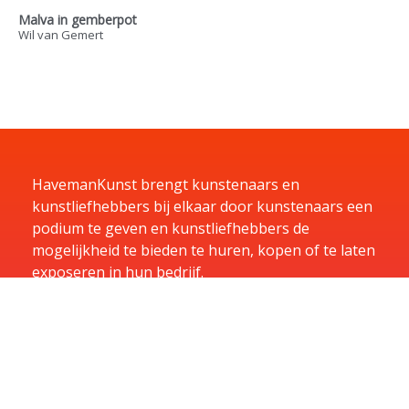
Malva in gemberpot
Wil van Gemert
HavemanKunst brengt kunstenaars en
kunstliefhebbers bij elkaar door kunstenaars een
podium te geven en kunstliefhebbers de
mogelijkheid te bieden te huren, kopen of te laten
exposeren in hun bedrijf.
Home
Kunst
Kunstenaars
Exposities
Aanbiedingen
Aanmelden