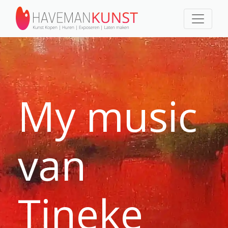
My music
van
Tineke