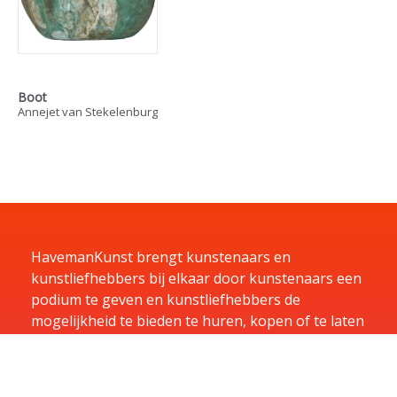
Boot
Annejet van Stekelenburg
HavemanKunst brengt kunstenaars en
kunstliefhebbers bij elkaar door kunstenaars een
podium te geven en kunstliefhebbers de
mogelijkheid te bieden te huren, kopen of te laten
exposeren in hun bedrijf.
Home
Kunst