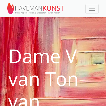
Dame V
van Ton
van