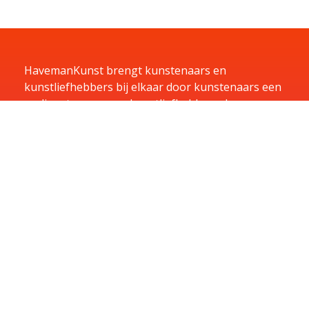
HavemanKunst brengt kunstenaars en
kunstliefhebbers bij elkaar door kunstenaars een
podium te geven en kunstliefhebbers de
mogelijkheid te bieden te huren, kopen of te laten
exposeren in hun bedrijf.
Home
Kunst
Kunstenaars
Exposities
Aanbiedingen
Aanmelden
Over
Contact
Contact