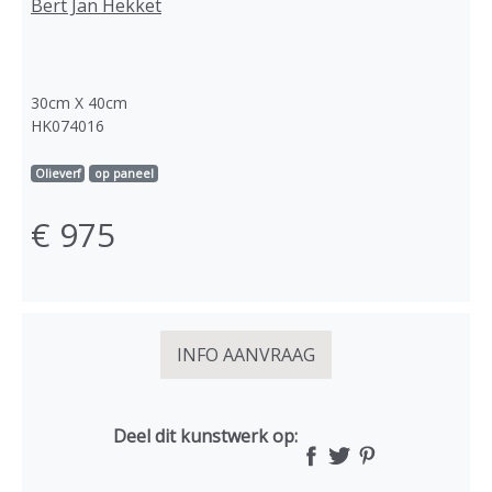
Bert Jan Hekket
30cm X 40cm
HK074016
Olieverf
op paneel
€ 975
INFO AANVRAAG
Deel dit kunstwerk op: