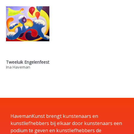
Tweeluik Engelenfeest
Ina Haveman
HavemanKunst brengt kunstenaars en
kunstliefhebbers bij elkaar door kunstenaars een
podium te geven en kunstliefhebbers de