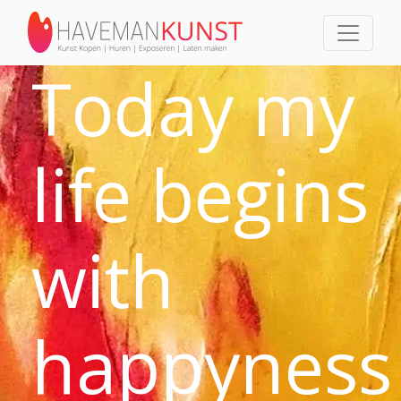
Today my
life begins
with
happyness