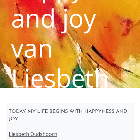
and joy
van
Liesbeth
Oudshoor
TODAY MY LIFE BEGINS WITH HAPPYNESS AND
JOY
Liesbeth Oudshoorn