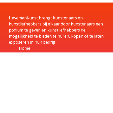
HavemanKunst brengt kunstenaars en
kunstliefhebbers bij elkaar door kunstenaars een
podium te geven en kunstliefhebbers de
mogelijkheid te bieden te huren, kopen of te laten
exposeren in hun bedrijf.
Home
Kunst
Kunstenaars
Exposities
Aanbiedingen
Aanmelden
Over
Contact
Contact
U kunt u vragen per e-mail sturen naar