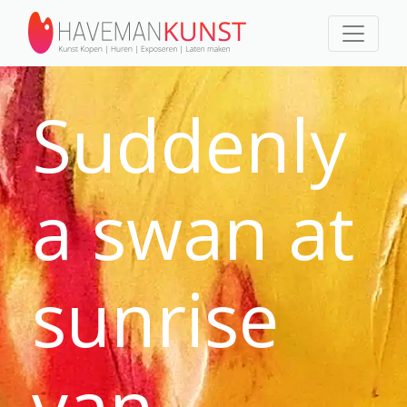
Suddenly
a swan at
sunrise
van