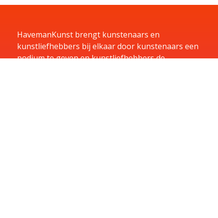
HavemanKunst brengt kunstenaars en
kunstliefhebbers bij elkaar door kunstenaars een
podium te geven en kunstliefhebbers de
mogelijkheid te bieden te huren, kopen of te laten
exposeren in hun bedrijf.
Home
Kunst
Kunstenaars
Exposities
Aanbiedingen
Aanmelden
Over
Contact
Contact
U kunt u vragen per e-mail sturen naar