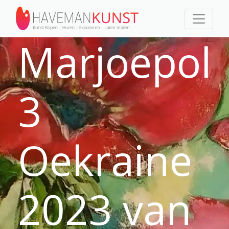
Marjoepol
3
Oekraine
2023 van