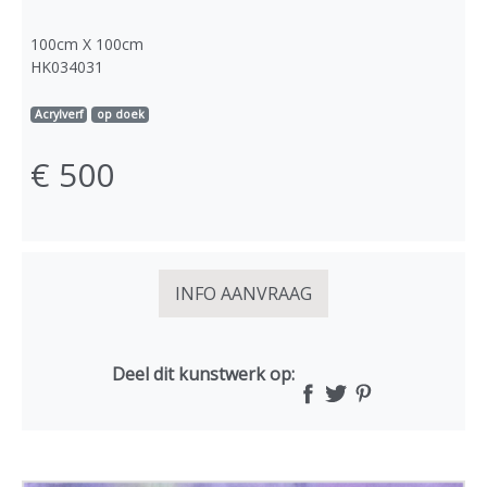
100cm X 100cm
HK034031
Acrylverf
op doek
€ 500
INFO AANVRAAG
Deel dit kunstwerk op: