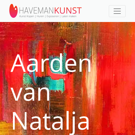
Aarden
van
Natalja