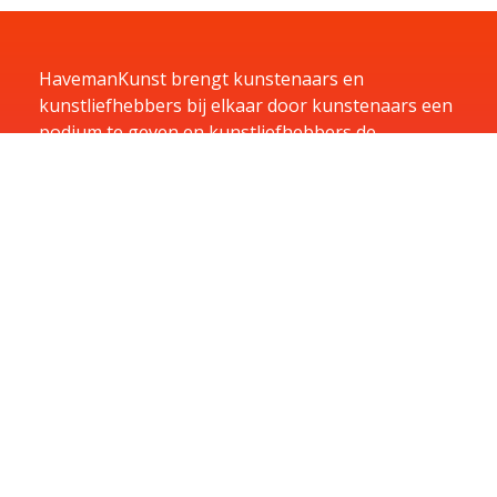
HavemanKunst brengt kunstenaars en
kunstliefhebbers bij elkaar door kunstenaars een
podium te geven en kunstliefhebbers de
mogelijkheid te bieden te huren, kopen of te laten
exposeren in hun bedrijf.
Home
Kunst
Kunstenaars
Exposities
Aanbiedingen
Aanmelden
Over
Contact
Contact
U kunt u vragen per e-mail sturen naar