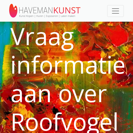
Vraag
informatie
aan over
Roofvogel