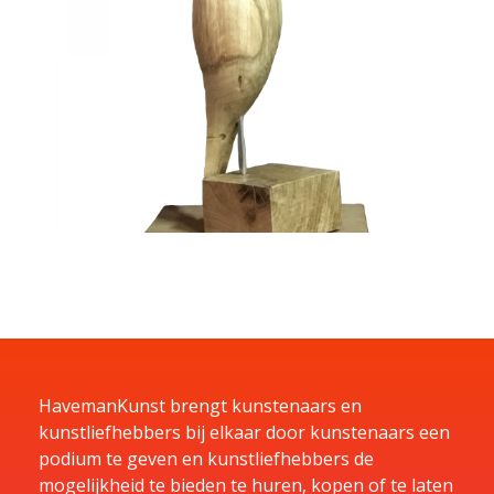
HavemanKunst brengt kunstenaars en
kunstliefhebbers bij elkaar door kunstenaars een
podium te geven en kunstliefhebbers de
mogelijkheid te bieden te huren, kopen of te laten