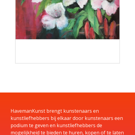
HavemanKunst brengt kunstenaars en
kunstliefhebbers bij elkaar door kunstenaars een
podium te geven en kunstliefhebbers de
mogelijkheid te bieden te huren, kopen of te laten