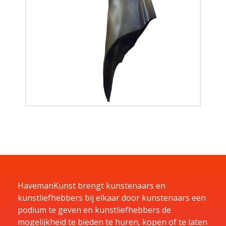
HavemanKunst brengt kunstenaars en
kunstliefhebbers bij elkaar door kunstenaars een
podium te geven en kunstliefhebbers de
mogelijkheid te bieden te huren, kopen of te laten