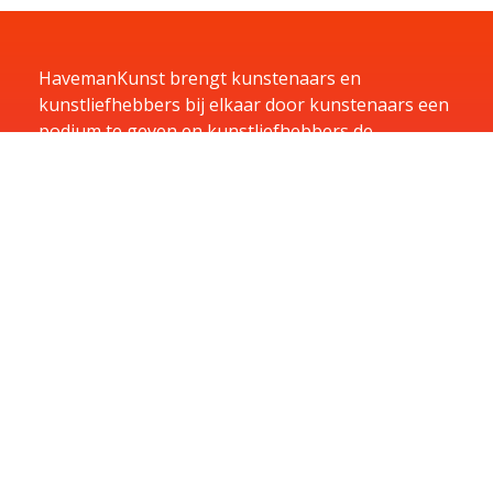
HavemanKunst brengt kunstenaars en
kunstliefhebbers bij elkaar door kunstenaars een
podium te geven en kunstliefhebbers de
mogelijkheid te bieden te huren, kopen of te laten
exposeren in hun bedrijf.
Home
Kunst
Kunstenaars
Exposities
Aanbiedingen
Aanmelden
Over
Contact
Contact
U kunt u vragen per e-mail sturen naar