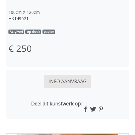
100cm X 120cm
HK149021
Acrylverf
op doek
papier
€ 250
INFO AANVRAAG
Deel dit kunstwerk op: