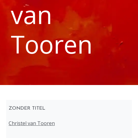
van
Tooren
ZONDER TITEL
Christel van Tooren