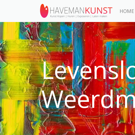
HOME
Levensl
Weerdm