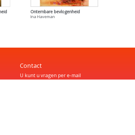
heid
Ontembare bevlogenheid
Ina Haveman
Contact
U kunt u vragen per e-mail
sturen naar
info@havemankunst.nl