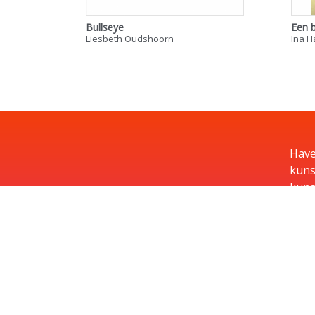
Bullseye
Een 
Liesbeth Oudshoorn
Ina 
Have
kuns
kuns
kuns
geve
moge
kope
hun b