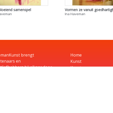
bloeiend samenspel
Vormen ze vanuit goedhartig
Haveman
Ina Haveman
manKunst brengt
Home
tenaars en
Kunst
tliefhebbers bij elkaar door
Kunstenaars
tenaars een podium te
Exposities
n en kunstliefhebbers de
Aanbiedingen
lijkheid te bieden te huren,
Aanmelden
n of te laten exposeren in
Over
edrijf.
Contact