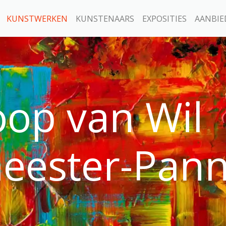
KUNSTWERKEN
KUNSTENAARS
EXPOSITIES
AANBIE
oop van Wil
eester-Pan