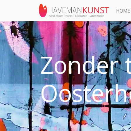
HOME
Zonder t
Oosterh