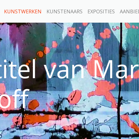
KUNSTWERKEN
KUNSTENAARS
EXPOSITIES
AANBIE
itel van Ma
off